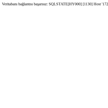
Veritabanı bağlantısı başarısız: SQLSTATE[HY000] [1130] Host '172.